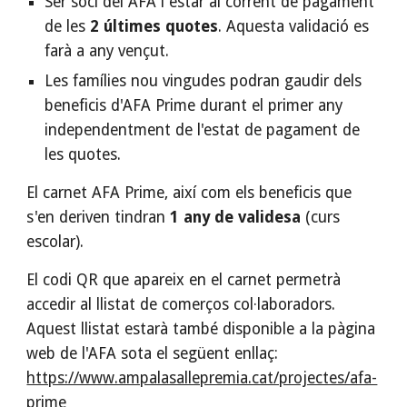
Ser soci del AFA i estar al corrent de pagament 
de les 
2 últimes quotes
. Aquesta validació es 
farà a any vençut.
Les famílies nou vingudes podran gaudir dels 
beneficis d'AFA Prime durant el primer any 
independentment de l'estat de pagament de 
les quotes.
El carnet AFA Prime, així com els beneficis que 
s'en deriven tindran 
1 any de validesa 
(curs 
escolar). 
El codi QR que apareix en el carnet permetrà 
accedir al llistat de comerços col·laboradors. 
Aquest llistat estarà també disponible a la pàgina 
web de l'AFA sota el següent enllaç: 
https://www.ampalasallepremia.cat/projectes/afa-
prime